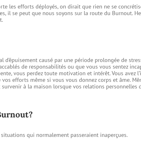
te les efforts déployés, on dirait que rien ne se concrét
 il se peut que nous soyons sur la route du Burnout. He
t.
al d’épuisement causé par une période prolongée de stres
 accablés de responsabilités ou que vous vous sentez incap
nte, vous perdez toute motivation et intérêt. Vous avez l’
ie vos efforts même si vous vous donnez corps et âme. 
nt survenir à la maison lorsque vos relations personnelles
 Burnout?
s situations qui normalement passeraient inaperçues.